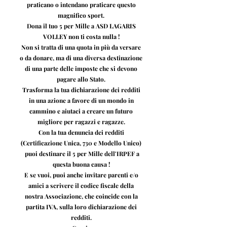
praticano o intendano praticare questo
magnifico sport.
Dona il tuo 5 per Mille a ASD LAGARIS
VOLLEY non ti costa nulla !
Non si tratta di una quota in più da versare
o da donare, ma di una diversa destinazione
di una parte delle imposte che si devono
pagare allo Stato.
Trasforma la tua dichiarazione dei redditi
in una azione a favore di un mondo in
cammino e aiutaci a creare un futuro
migliore per ragazzi e ragazze.
Con la tua denuncia dei redditi
(Certificazione Unica, 730 e Modello Unico)
puoi destinare il 5 per Mille dell'IRPEF a
questa buona causa !
E se vuoi, puoi anche invitare parenti e/o
amici a scrivere il codice fiscale della
nostra Associazione, che coincide con la
partita IVA, sulla loro dichiarazione dei
redditi.