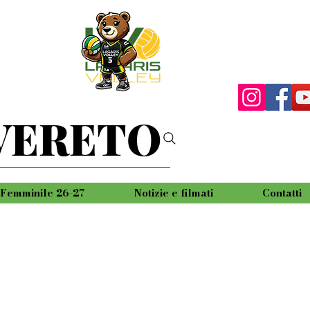
VERETO
Femminile 26-27
Notizie e filmati
Contatti