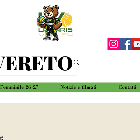
VERETO
Femminile 26-27
Notizie e filmati
Contatti
5